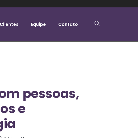
Clientes
Equipe
Contato
com pessoas,
os e
gia