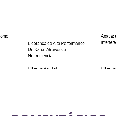
 como
Apatia:
interfe
Liderança de Alta Performance:
Um Olhar Através da
Neurociência
Uilker Benkendorf
Uilker B