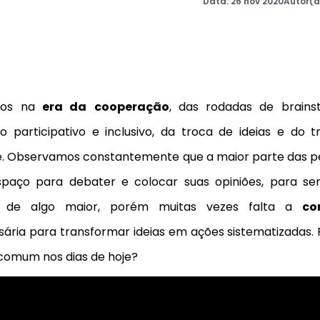
Data:
26 nov 2020
Autor(a
mos na
era da
cooperação
, das rodadas de brains
o participativo e inclusivo, da troca de ideias e do 
e. Observamos constantemente que a maior parte das p
paço para debater e colocar suas opiniões, para sen
e de algo maior, porém muitas vezes falta a
co
ária para transformar ideias em ações sistematizadas. 
 comum nos dias de hoje?