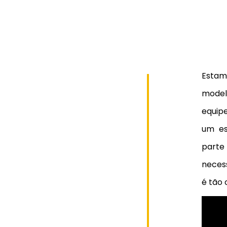
Esta
model
equip
um es
part
necess
é tão