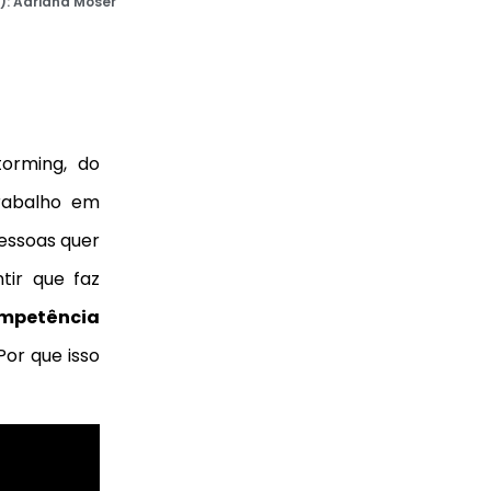
):
Adriana Moser
torming, do
trabalho em
essoas quer
tir que faz
mpetência
Por que isso