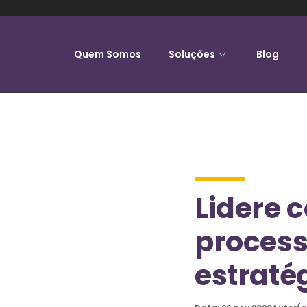
Quem Somos
Soluções
Blog
Lidere 
process
estraté