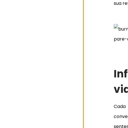
sua re
In
vi
Cada
conve
sente