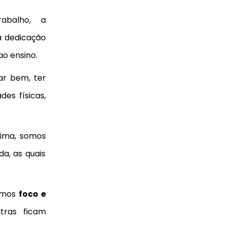
abalho, a
 dedicação
ao ensino.
ar bem, ter
es físicas,
cima, somos
da, as quais
camos
foco e
tras ficam