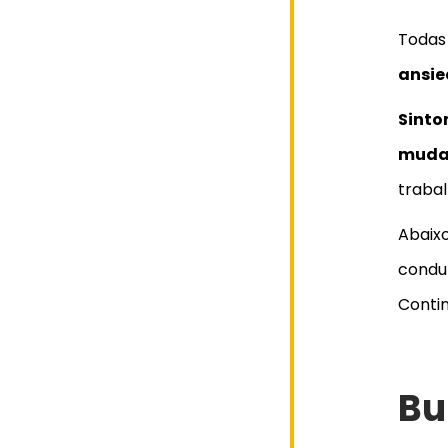
Todas
ansi
Sinto
muda
trabal
Abaix
condu
Contin
Bu