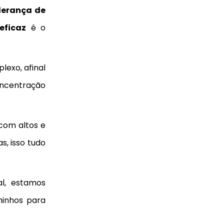
derança de
eficaz
é o
exo, afinal
oncentração
 com altos e
s, isso tudo
al, estamos
minhos para