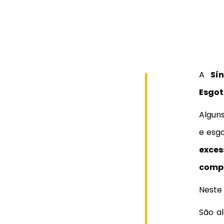
A
Sí
Esgot
Algun
e esg
exce
compe
Neste
São a