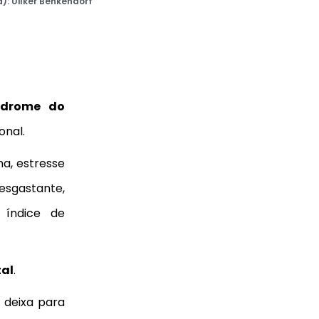
):
Uilker Benkendorf
ndrome do
onal.
a, estresse
esgastante,
 índice de
al
.
f
deixa para