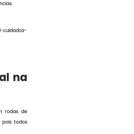
ncias.
al na
m rodas de
 pois todos