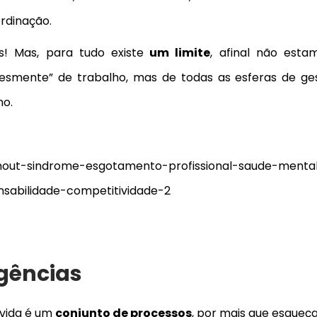
rdinação.
s! Mas, para tudo existe
um limite
, afinal não esta
lesmente” de trabalho, mas de todas as esferas de ge
no.
igências
 vida é um
conjunto de processos
, por mais que esqueç