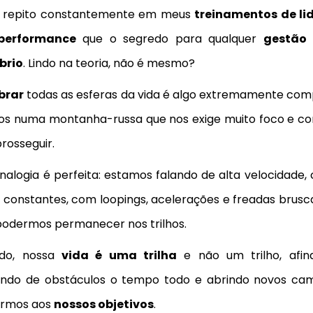
e repito constantemente em meus
treinamentos de li
performance
que o segredo para qualquer
gestão 
íbrio
. Lindo na teoria, não é mesmo?
ibrar
todas as esferas da vida é algo extremamente compl
os numa montanha-russa que nos exige muito foco e c
rosseguir.
nalogia é perfeita: estamos falando de alta velocidade,
 constantes, com loopings, acelerações e freadas brusca
podermos permanecer nos trilhos.
do, nossa
vida é uma trilha
e não um trilho, afin
ando de obstáculos o tempo todo e abrindo novos ca
rmos aos
nossos objetivos
.