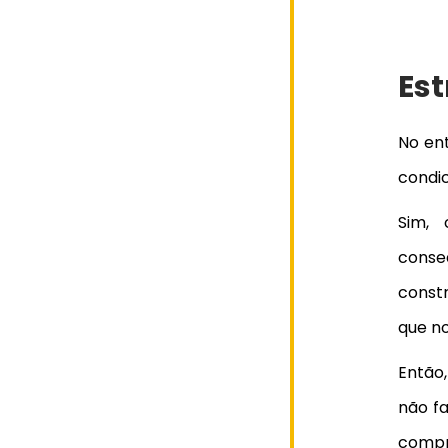
Es
No en
condi
Sim, 
conse
const
que n
Então
não fa
comp