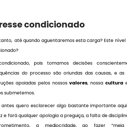
tresse condicionado
tanto, até quando aguentaremos esta carga? Este nível 
cionado?
condicionado, pois tomamos decisões consciente
quências do processo são oriundas das causas, e as
ruções apoiadas pelos nossos
valores
, nossa
cultura
e
os submetemos.
, antes quero esclarecer algo bastante importante aqui:
z e fará qualquer apologia a preguiça, a falta de disciplin
rometimento, a mediocridade, ao fazer “meia