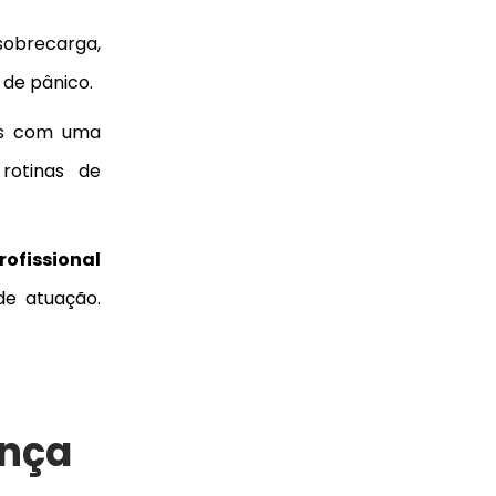
sobrecarga,
 de pânico.
os com uma
 rotinas de
rofissional
de atuação.
ança