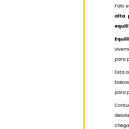
Falo 
alta 
equil
Equil
vivem
para p
Esta a
baixos
para 
Contu
desvi
chega