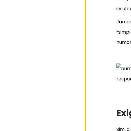
insubo
Jamai
“simp
huma
Ex
Sim, a