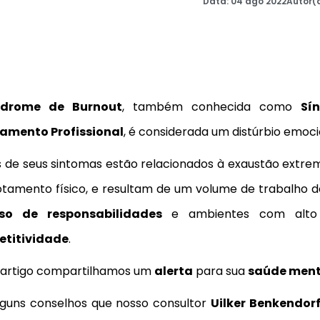
Data:
04 ago 2022
Autor(a
ndrome de Burnout
, também conhecida como
Sí
amento Profissional
, é considerada um distúrbio emoci
s de seus sintomas estão relacionados à exaustão extrem
otamento físico,
e
resultam de um volume de trabalho d
sso de
responsabilidades
e
ambientes com alto
titividade
.
 artigo compartilhamos um
alerta
para sua
saúde ment
lguns conselhos que nosso consultor
Uilker Benkendor